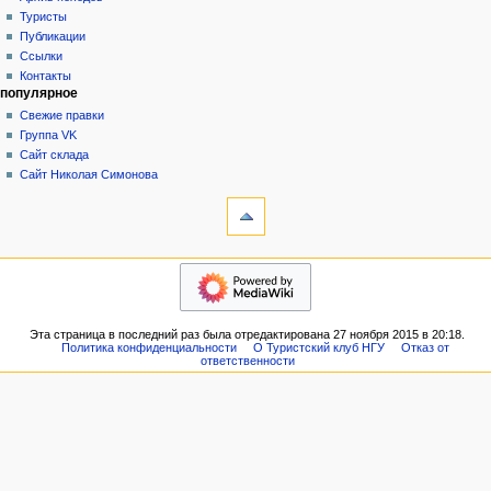
история
а
Туристы
Публикации
ц
Ссылки
и
Контакты
я
популярное
Свежие правки
Группа VK
Сайт склада
Сайт Николая Симонова
инструменты
Ссылки
сюда
Связанные
навигация
правки
Главная
Служебные
Новости
страницы
VK
Версия
Эта страница в последний раз была отредактирована 27 ноября 2015 в 20:18.
Форум
для
Политика конфиденциальности
О Туристский клуб НГУ
Отказ от
Наши
ответственности
печати
планы
Постоянная
Архив
ссылка
походов
Сведения
Туристы
о странице
Публикации
Ссылки