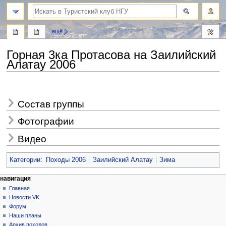
поиск
ещё
Горная 3ка Протасова на Заилийский
Алатау 2006
Перейти
Перейти
к
к
Состав группы
навигации
поиску
Фотографии
Видео
Категории
:
Походы 2006
Заилийский Алатау
Зима
Н
действия на странице
персональные инструменты
навигация
статья
создать
Главная
а
учётную
обсуждение
Новости VK
в
запись
читать
Форум
и
войти
просмотр
Наши планы
г
кода
Архив походов