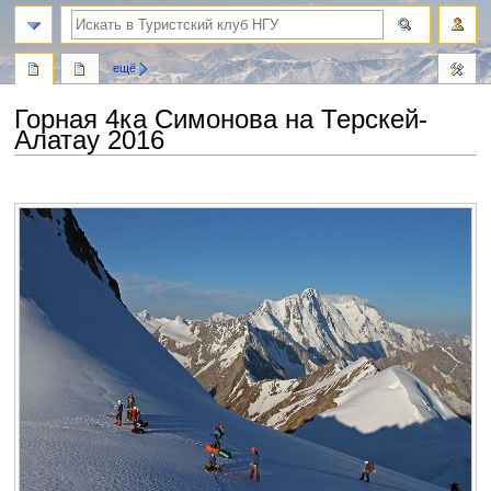
поиск
ещё
Горная 4ка Симонова на Терскей-
Алатау 2016
Перейти
Перейти
к
к
навигации
поиску