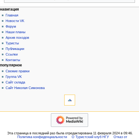
Н
действия на странице
персональные инструменты
навигация
статья
создать
Главная
а
учётную
обсуждение
Новости VK
в
запись
читать
Форум
и
войти
просмотр
Наши планы
г
кода
Архив походов
история
а
Туристы
Публикации
ц
Ссылки
и
Контакты
я
популярное
Свежие правки
Группа VK
Сайт склада
Сайт Николая Симонова
инструменты
Ссылки
сюда
Связанные
навигация
правки
Главная
Служебные
Новости
страницы
VK
Версия
Эта страница в последний раз была отредактирована 11 февраля 2024 в 09:46.
Форум
для
Политика конфиденциальности
О Туристский клуб НГУ
Отказ от