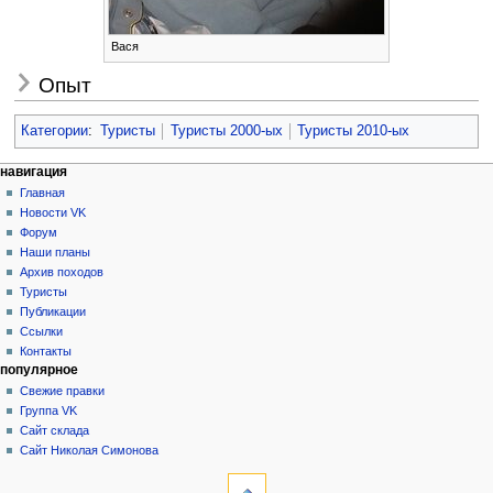
Вася
Опыт
Категории
:
Туристы
Туристы 2000-ых
Туристы 2010-ых
Н
действия на странице
персональные инструменты
навигация
статья
создать
Главная
а
учётную
обсуждение
Новости VK
в
запись
читать
Форум
и
войти
просмотр
Наши планы
г
кода
Архив походов
история
а
Туристы
Публикации
ц
Ссылки
и
Контакты
я
популярное
Свежие правки
Группа VK
Сайт склада
Сайт Николая Симонова
инструменты
Ссылки