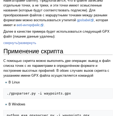
навигаторами Garmin). Предполагается, что в файле записаны
отдельные точки, а не треки, и эти точки имеют осмысленные
названия (которые будут соответствовать подписям). Для
преобразования файлов с маршрутными точками между разными
форматами можно воспользоваться утилитой
gpsbabel
, которая
имеет и
веб-интерфейс
.
Далее в качестве примера будет использоваться следующий GPX
файл (лишние данные удалены):
свернуть/развернуть
Применение скрипта
С помощью скрипта можно выполнять две операции: вывод в файл
списка точек с их параметрами в определённом формате и
построение высотных профилей. В обоих случаях вызов скрипта с
указанием имени GPX файла осуществляется командой
В Linux
В Windows