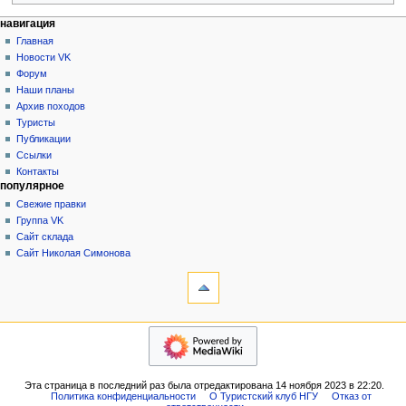
Н
действия на странице
персональные инструменты
навигация
статья
создать
Главная
а
учётную
обсуждение
Новости VK
в
запись
читать
Форум
и
войти
просмотр
Наши планы
г
кода
Архив походов
история
а
Туристы
Публикации
ц
Ссылки
и
Контакты
я
популярное
Свежие правки
Группа VK
Сайт склада
Сайт Николая Симонова
инструменты
Ссылки
сюда
Связанные
навигация
правки
Главная
Служебные
Новости
страницы
VK
Версия
Эта страница в последний раз была отредактирована 14 ноября 2023 в 22:20.
Форум
для
Политика конфиденциальности
О Туристский клуб НГУ
Отказ от
Наши