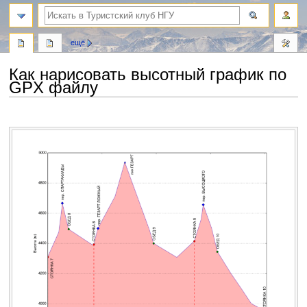
поиск
ещё
Как нарисовать высотный график по
GPX файлу
Перейти
Перейти
к
к
навигации
поиску