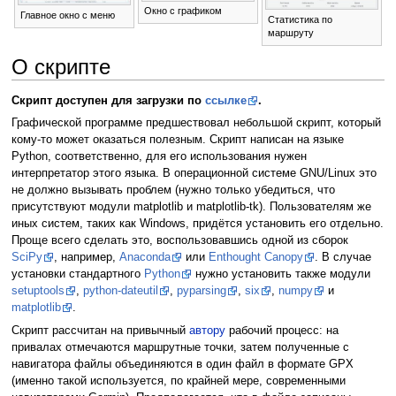
Окно с графиком
Главное окно с меню
Статистика по
маршруту
О скрипте
Скрипт доступен для загрузки по
ссылке
.
Графической программе предшествовал небольшой скрипт, который
кому-то может оказаться полезным. Скрипт написан на языке
Python, соответственно, для его использования нужен
интерпретатор этого языка. В операционной системе GNU/Linux это
не должно вызывать проблем (нужно только убедиться, что
присутствуют модули matplotlib и matplotlib-tk). Пользователям же
иных систем, таких как Windows, придётся установить его отдельно.
Проще всего сделать это, воспользовавшись одной из сборок
SciPy
, например,
Anaconda
или
Enthought Canopy
. В случае
установки стандартного
Python
нужно установить также модули
setuptools
,
python-dateutil
,
pyparsing
,
six
,
numpy
и
matplotlib
.
Скрипт рассчитан на привычный
автору
рабочий процесс: на
привалах отмечаются маршрутные точки, затем полученные с
навигатора файлы объединяются в один файл в формате GPX
(именно такой используется, по крайней мере, современными