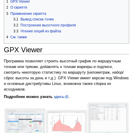
1
GPX Viewer
2
О скрипте
3
Применение скрипта
3.1
Вывод списка точек
3.2
Построение высотного профиля
3.3
Чтение опций из файла
4
См. также
GPX Viewer
Программа позволяет строить высотный график по маршрутным
точкам или трекам, добавлять к точкам маркеры и подписи,
смотреть некоторую статистику по маршруту (километраж, набор/
сброс высоты за день и т.д.). GPX Viewer имеет версии под Windows
и основные дистрибутивы Linux, возможна также сборка из
исходников.
Подробнее можно узнать
здесь
.