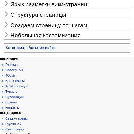
Язык разметки вики-страниц
Структура страницы
Создаем страницу по шагам
Небольшая кастомизация
Категория
:
Развитие сайта
Н
действия на странице
персональные инструменты
навигация
статья
создать
Главная
а
учётную
обсуждение
Новости VK
в
запись
читать
Форум
и
войти
просмотр
Наши планы
г
кода
Архив походов
история
а
Туристы
Публикации
ц
Ссылки
и
Контакты
я
популярное
Свежие правки
Группа VK
Сайт склада