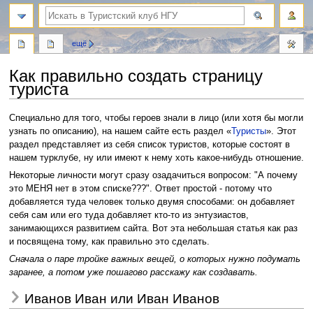
поиск
ещё
Как правильно создать страницу
туриста
Перейти
Перейти
Специально для того, чтобы героев знали в лицо (или хотя бы могли
к
к
узнать по описанию), на нашем сайте есть раздел «
Туристы
». Этот
навигации
поиску
раздел представляет из себя список туристов, которые состоят в
нашем турклубе, ну или имеют к нему хоть какое-нибудь отношение.
Некоторые личности могут сразу озадачиться вопросом: "А почему
это МЕНЯ нет в этом списке???". Ответ простой - потому что
добавляется туда человек только двумя способами: он добавляет
себя сам или его туда добавляет кто-то из энтузиастов,
занимающихся развитием сайта. Вот эта небольшая статья как раз
и посвящена тому, как правильно это сделать.
Сначала о паре тройке важных вещей, о которых нужно подумать
заранее, а потом уже пошагово расскажу как создавать.
Иванов Иван или Иван Иванов