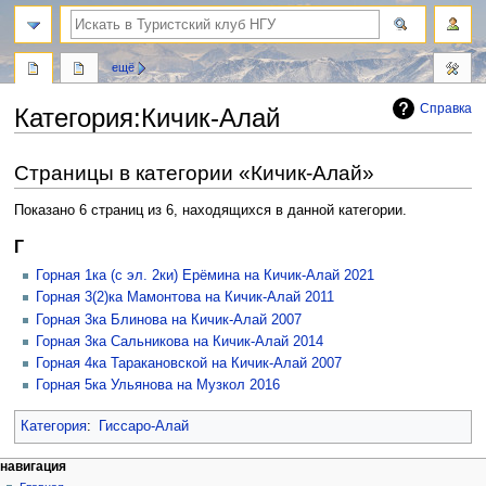
поиск
ещё
Справка
Категория
:
Кичик-Алай
Перейти
Перейти
Страницы в категории «Кичик-Алай»
к
к
навигации
поиску
Показано 6 страниц из 6, находящихся в данной категории.
Г
Горная 1ка (с эл. 2ки) Ерёмина на Кичик-Алай 2021
Горная 3(2)ка Мамонтова на Кичик-Алай 2011
Горная 3ка Блинова на Кичик-Алай 2007
Горная 3ка Сальникова на Кичик-Алай 2014
Горная 4ка Таракановской на Кичик-Алай 2007
Горная 5ка Ульянова на Музкол 2016
Категория
:
Гиссаро-Алай
Н
действия на странице
персональные инструменты
навигация