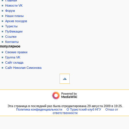
категория
создать
Главная
а
учётную
обсуждение
Новости VK
в
запись
читать
Форум
и
войти
просмотр
Наши планы
г
кода
Архив походов
история
а
Туристы
Публикации
ц
Ссылки
и
Контакты
я
популярное
Свежие правки
Группа VK
Сайт склада
Сайт Николая Симонова
инструменты
Ссылки
сюда
Связанные
навигация
правки
Главная
Служебные
Новости
страницы
VK
Эта страница в последний раз была отредактирована 29 августа 2009 в 19:25.
Версия
Политика конфиденциальности
О Туристский клуб НГУ
Отказ от
Форум
для
ответственности
Наши
печати
планы
Постоянная
Архив
ссылка