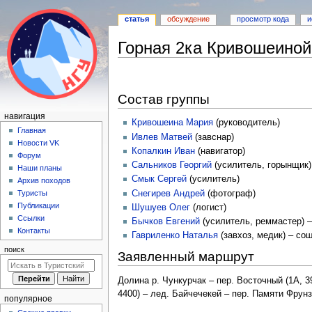
статья
обсуждение
просмотр кода
и
Горная 2ка Кривошеиной 
Перейти
Перейти
к
к
Состав группы
навигации
поиску
Н
навигация
Кривошеина Мария
(руководитель)
а
Главная
Ивлев Матвей
(завснар)
Новости VK
в
Копалкин Иван
(навигатор)
Форум
и
Сальников Георгий
(усилитель, горынщик)
Наши планы
г
Смык Сергей
(усилитель)
Архив походов
а
Снегирев Андрей
(фотограф)
Туристы
Публикации
Шушуев Олег
(логист)
ц
Ссылки
Бычков Евгений
(усилитель, реммастер) –
и
Контакты
Гавриленко Наталья
(завхоз, медик) – со
я
поиск
Заявленный маршрут
Долина р. Чункурчак – пер. Восточный (1А, 3
4400) – лед. Байчечекей – пер. Памяти Фрунз
популярное