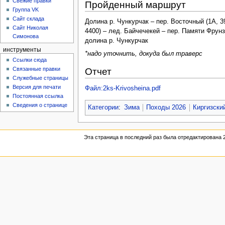
Свежие правки
Пройденный маршрут
Группа VK
Сайт склада
Долина р. Чункурчак – пер. Восточный (1А, 3
Сайт Николая
4400) – лед. Байчечекей – пер. Памяти Фрунзе
Симонова
долина р. Чункурчак
инструменты
*надо уточнить, докуда был траверс
Ссылки сюда
Связанные правки
Отчет
Служебные страницы
Версия для печати
Файл:2ks-Krivosheina.pdf
Постоянная ссылка
Сведения о странице
Категории
:
Зима
Походы 2026
Киргизски
Эта страница в последний раз была отредактирована 2