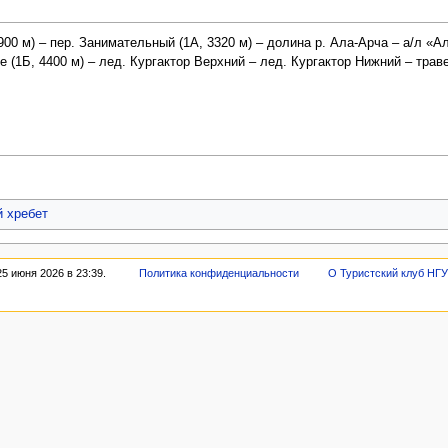
900 м) – пер. Занимательный (1А, 3320 м) – долина р. Ала-Арча – а/л «Ал
 (1Б, 4400 м) – лед. Кургактор Верхний – лед. Кургактор Нижний – травер
й хребет
5 июня 2026 в 23:39.
Политика конфиденциальности
О Туристский клуб НГ