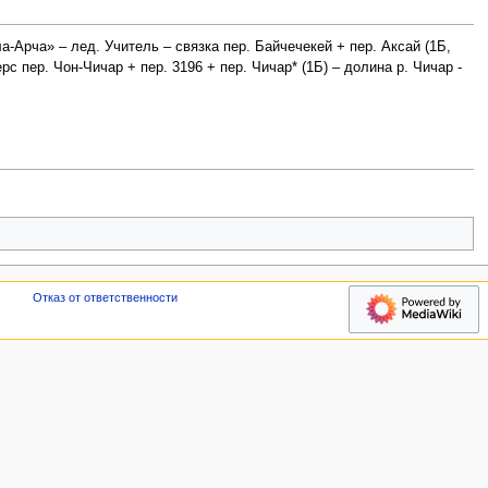
а-Арча» – лед. Учитель – связка пер. Байчечекей + пер. Аксай (1Б,
с пер. Чон-Чичар + пер. 3196 + пер. Чичар* (1Б) – долина р. Чичар -
У
Отказ от ответственности