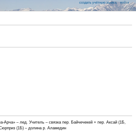
создать учётную запись
войти
а-Арча» – лед. Учитель – связка пер. Байчечекей + пер. Аксай (1Б,
 Сюрприз (1Б) – долина р. Аламедин