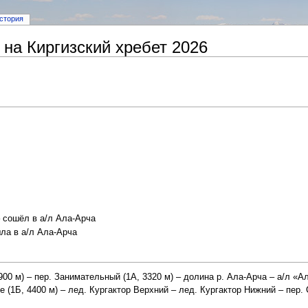
стория
на Киргизский хребет 2026
 сошёл в а/л Ала-Арча
шла в а/л Ала-Арча
900 м) – пер. Занимательный (1А, 3320 м) – долина р. Ала-Арча – а/л «Ал
е (1Б, 4400 м) – лед. Кургактор Верхний – лед. Кургактор Нижний – пер.