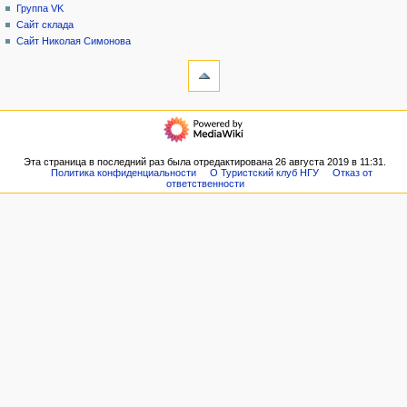
Группа VK
Сайт склада
Сайт Николая Симонова
инструменты
Ссылки
сюда
Связанные
навигация
правки
Главная
Служебные
Новости
страницы
VK
Эта страница в последний раз была отредактирована 26 августа 2019 в 11:31.
Версия
Политика конфиденциальности
О Туристский клуб НГУ
Отказ от
Форум
для
ответственности
Наши
печати
планы
Постоянная
Архив
ссылка
походов
Сведения
Туристы
о странице
Публикации
Ссылки
Контакты
популярное
Свежие
правки
Группа
VK
Сайт