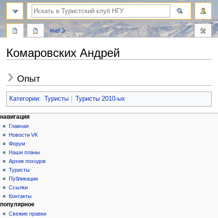
поиск
ещё
Комаровских Андрей
Перейти
Перейти
Опыт
к
к
навигации
поиску
Категории
:
Туристы
Туристы 2010-ых
Н
действия на странице
персональные инструменты
навигация
статья
создать
Главная
а
учётную
обсуждение
Новости VK
в
запись
читать
Форум
и
войти
просмотр
Наши планы
г
кода
Архив походов
история
а
Туристы
Публикации
ц
Ссылки
и
Контакты
я
популярное
Свежие правки