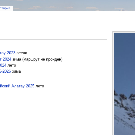
стория
тау 2023
весна
т 2024
зима (маршрут не пройден)
2024
лето
5-2026
зима
ийский Алатау 2025
лето