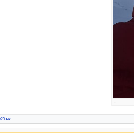
...
020-ых