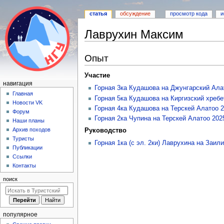
статья
обсуждение
просмотр кода
и
Лаврухин Максим
Перейти
Перейти
Опыт
к
к
навигации
поиску
Участие
Н
навигация
Горная 3ка Кудашова на Джунгарский Ала
а
Главная
Горная 5ка Кудашова на Киргизский хребе
Новости VK
в
Горная 4ка Кудашова на Терскей Алатоо 
Форум
и
Горная 2ка Чупина на Терскей Алатоо 202
Наши планы
г
Архив походов
Руководство
а
Туристы
Горная 1ка (с эл. 2ки) Лаврухина на Заил
Публикации
ц
Ссылки
и
Контакты
я
поиск
популярное