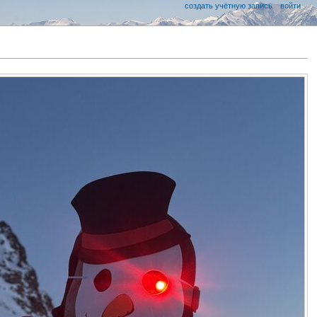
создать учётную запись
войти