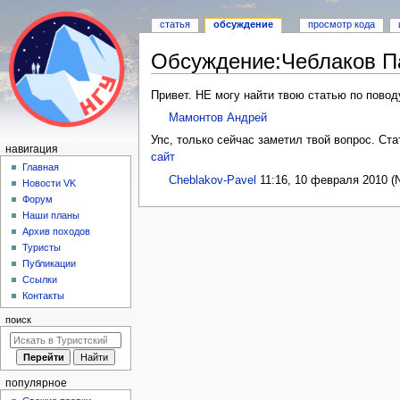
статья
обсуждение
просмотр кода
Обсуждение
:
Чеблаков П
Перейти
Перейти
Привет. НЕ могу найти твою статью по повод
к
к
Мамонтов Андрей
навигации
поиску
Упс, только сейчас заметил твой вопрос. Ста
Н
навигация
сайт
а
Главная
Cheblakov-Pavel
11:16, 10 февраля 2010 
Новости VK
в
Форум
и
Наши планы
г
Архив походов
а
Туристы
Публикации
ц
Ссылки
и
Контакты
я
поиск
популярное