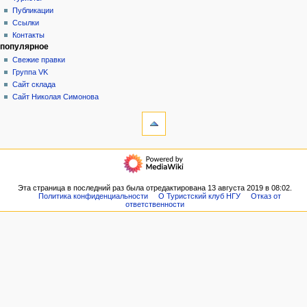
а
Публикации
ц
Ссылки
и
Контакты
я
популярное
Свежие правки
Группа VK
Сайт склада
Сайт Николая Симонова
инструменты
Ссылки
сюда
Связанные
навигация
правки
Главная
Служебные
Новости
страницы
VK
Эта страница в последний раз была отредактирована 13 августа 2019 в 08:02.
Версия
Политика конфиденциальности
О Туристский клуб НГУ
Отказ от
Форум
для
ответственности
Наши
печати
планы
Постоянная
Архив
ссылка
походов
Сведения
Туристы
о странице
Публикации
Ссылки
Контакты
популярное