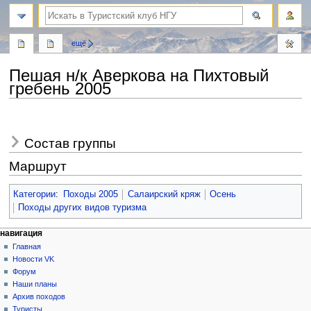
поиск
ещё
Пешая н/к Аверкова на Пихтовый
гребень 2005
Перейти
Перейти
к
к
Состав группы
навигации
поиску
Маршрут
Категории
:
Походы 2005
Салаирский кряж
Осень
Походы других видов туризма
Н
действия на странице
персональные инструменты
навигация
статья
создать
Главная
а
учётную
обсуждение
Новости VK
в
запись
читать
Форум
и
войти
просмотр
Наши планы
г
кода
Архив походов
история
Туристы