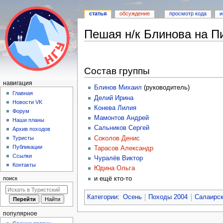
статья
обсуждение
просмотр кода
и
Пешая н/к Блинова на П
Перейти
Перейти
к
к
Состав группы
навигации
поиску
Н
навигация
Блинов Михаил
(руководитель)
а
Главная
Делий Ирина
Новости VK
в
Конева Лилия
Форум
и
Мамонтов Андрей
Наши планы
г
Сальников Сергей
Архив походов
а
Соколов Денис
Туристы
Публикации
Тарасов Александр
ц
Ссылки
Чуралёв Виктор
и
Контакты
Юдина Ольга
я
и ещё кто-то
поиск
Категории
:
Осень
Походы 2004
Салаирск
популярное