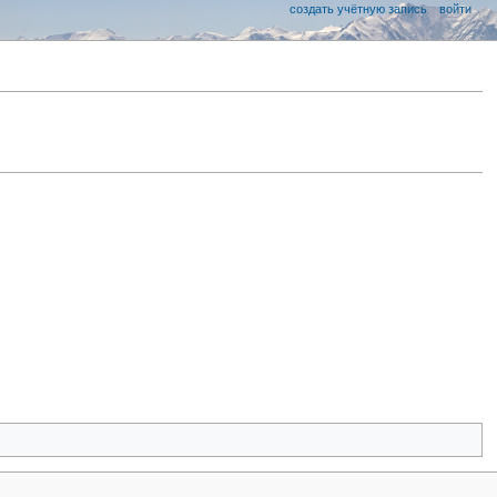
создать учётную запись
войти