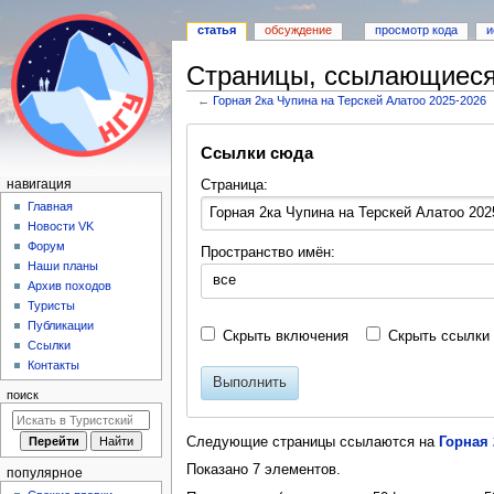
статья
обсуждение
просмотр кода
и
Страницы, ссылающиеся 
←
Горная 2ка Чупина на Терскей Алатоо 2025-2026
Перейти
Перейти
Ссылки сюда
к
к
навигации
поиску
Н
Страница:
навигация
а
Главная
Новости VK
в
Форум
Пространство имён:
и
Наши планы
все
г
Архив походов
а
Туристы
Публикации
ц
Скрыть включения
Скрыть ссылки
Ссылки
и
Контакты
я
Выполнить
поиск
Следующие страницы ссылаются на
Горная 
Показано 7 элементов.
популярное