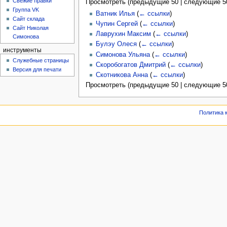
Свежие правки
Просмотреть (
предыдущие 50
|
следующие 5
Группа VK
Ватник Илья
(
← ссылки
)
Сайт склада
Чупин Сергей
(
← ссылки
)
Сайт Николая
Лаврухин Максим
(
← ссылки
)
Симонова
Булэу Олеся
(
← ссылки
)
инструменты
Симонова Ульяна
(
← ссылки
)
Служебные страницы
Скоробогатов Дмитрий
(
← ссылки
)
Версия для печати
Скотникова Анна
(
← ссылки
)
Просмотреть (
предыдущие 50
|
следующие 5
Политика 