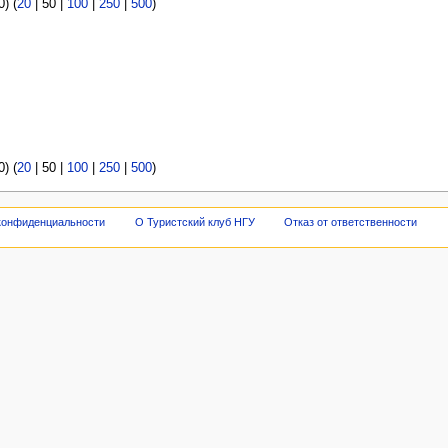
0
) (
20
|
50
|
100
|
250
|
500
)
0
) (
20
|
50
|
100
|
250
|
500
)
конфиденциальности
О Туристский клуб НГУ
Отказ от ответственности