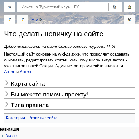
поиск
ещё
Что делать новичку на сайте
Перейти
Перейти
Добро пожаловать на сайт Секции горного туризма НГУ!
к
к
Настоящий сайт основан на wiki-движке, что позволяет создавать,
навигации
поиску
обновлять, редактировать статьи большому числу энтузиастов -
участников нашей Секции. Администраторами сайта являются
Антон
и
Антон
.
Карта сайта
Вы можете помочь проекту!
Типа правила
Категория
:
Развитие сайта
Н
действия на странице
персональные инструменты
навигация
статья
создать
Главная
а