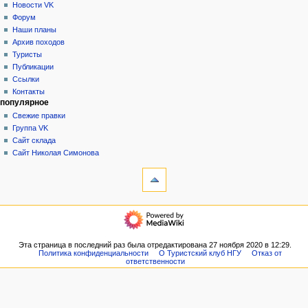
учётную
обсуждение
Новости VK
в
запись
читать
Форум
и
войти
просмотр
Наши планы
г
кода
Архив походов
история
а
Туристы
Публикации
ц
Ссылки
и
Контакты
я
популярное
Свежие правки
Группа VK
Сайт склада
Сайт Николая Симонова
инструменты
Ссылки
сюда
Связанные
навигация
правки
Главная
Служебные
Новости
страницы
VK
Эта страница в последний раз была отредактирована 27 ноября 2020 в 12:29.
Версия
Политика конфиденциальности
О Туристский клуб НГУ
Отказ от
Форум
для
ответственности
Наши
печати
планы
Постоянная
Архив
ссылка
походов