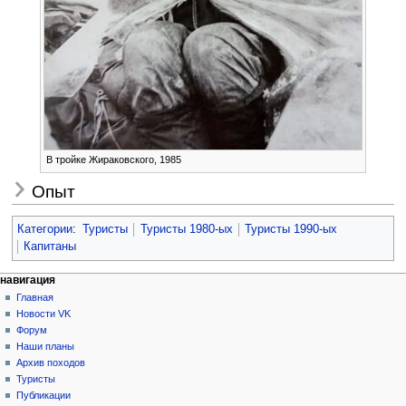
В тройке Жираковского, 1985
Опыт
Категории
:
Туристы
Туристы 1980-ых
Туристы 1990-ых
Капитаны
Н
действия на странице
персональные инструменты
навигация
статья
создать
Главная
а
учётную
обсуждение
Новости VK
в
запись
читать
Форум
и
войти
просмотр
Наши планы
г
кода
Архив походов
история
а
Туристы
Публикации
ц