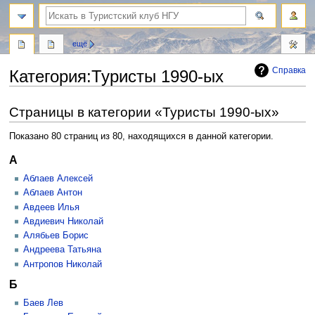
поиск
ещё
Справка
Категория
:
Туристы 1990-ых
Перейти
Перейти
Страницы в категории «Туристы 1990-ых»
к
к
навигации
поиску
Показано 80 страниц из 80, находящихся в данной категории.
А
Аблаев Алексей
Аблаев Антон
Авдеев Илья
Авдиевич Николай
Алябьев Борис
Андреева Татьяна
Антропов Николай
Б
Баев Лев