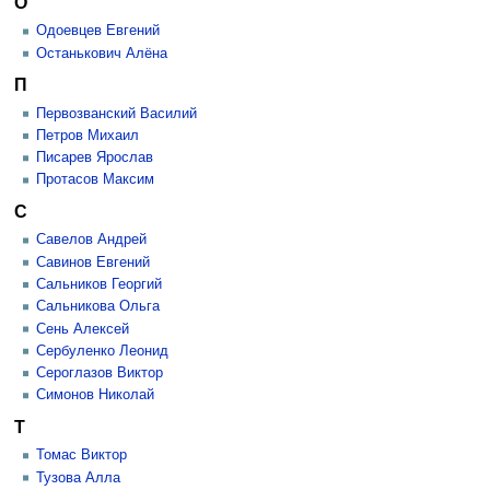
О
Одоевцев Евгений
Останькович Алёна
П
Первозванский Василий
Петров Михаил
Писарев Ярослав
Протасов Максим
С
Савелов Андрей
Савинов Евгений
Сальников Георгий
Сальникова Ольга
Сень Алексей
Сербуленко Леонид
Сероглазов Виктор
Симонов Николай
Т
Томас Виктор
Тузова Алла