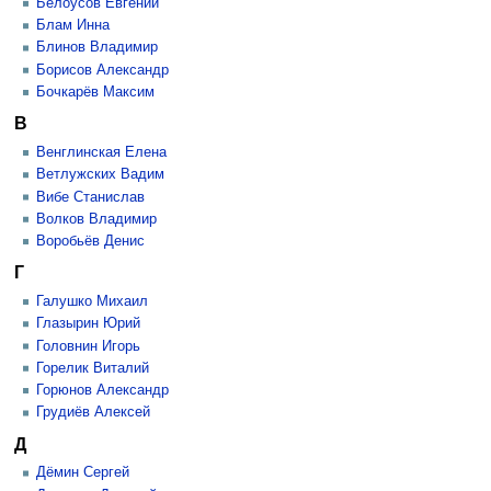
Белоусов Евгений
Блам Инна
Блинов Владимир
Борисов Александр
Бочкарёв Максим
В
Венглинская Елена
Ветлужских Вадим
Вибе Станислав
Волков Владимир
Воробьёв Денис
Г
Галушко Михаил
Глазырин Юрий
Головнин Игорь
Горелик Виталий
Горюнов Александр
Грудиёв Алексей
Д
Дёмин Сергей