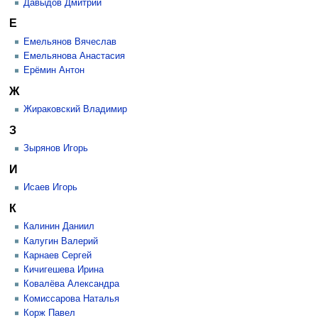
Давыдов Дмитрий
Е
Емельянов Вячеслав
Емельянова Анастасия
Ерёмин Антон
Ж
Жираковский Владимир
З
Зырянов Игорь
И
Исаев Игорь
К
Калинин Даниил
Калугин Валерий
Карнаев Сергей
Кичигешева Ирина
Ковалёва Александра
Комиссарова Наталья
Корж Павел