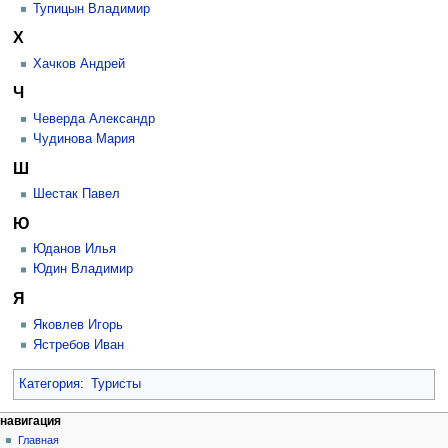
Тупицын Владимир
Х
Хачков Андрей
Ч
Чеверда Александр
Чудинова Мария
Ш
Шестак Павел
Ю
Юданов Илья
Юдин Владимир
Я
Яковлев Игорь
Ястребов Иван
Категория
:
Туристы
Н
действия на странице
персональные инструменты
навигация
категория
создать
Главная
а