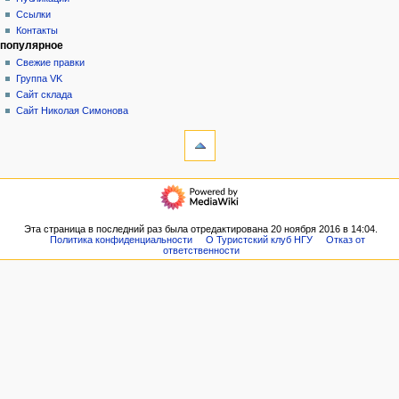
ц
Ссылки
и
Контакты
я
популярное
Свежие правки
Группа VK
Сайт склада
Сайт Николая Симонова
инструменты
Ссылки
сюда
Связанные
навигация
правки
Главная
Служебные
Новости
страницы
VK
Эта страница в последний раз была отредактирована 20 ноября 2016 в 14:04.
Версия
Политика конфиденциальности
О Туристский клуб НГУ
Отказ от
Форум
для
ответственности
Наши
печати
планы
Постоянная
Архив
ссылка
походов
Сведения
Туристы
о странице
Публикации
Ссылки
Контакты
популярное