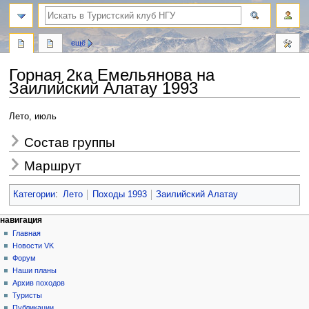
поиск
ещё
Горная 2ка Емельянова на
Заилийский Алатау 1993
Перейти
Перейти
Лето, июль
к
к
Состав группы
навигации
поиску
Маршрут
Категории
:
Лето
Походы 1993
Заилийский Алатау
Н
действия на странице
персональные инструменты
навигация
статья
создать
Главная
а
учётную
обсуждение
Новости VK
в
запись
читать
Форум
и
войти
просмотр
Наши планы
г
кода
Архив походов
история
а
Туристы
Публикации