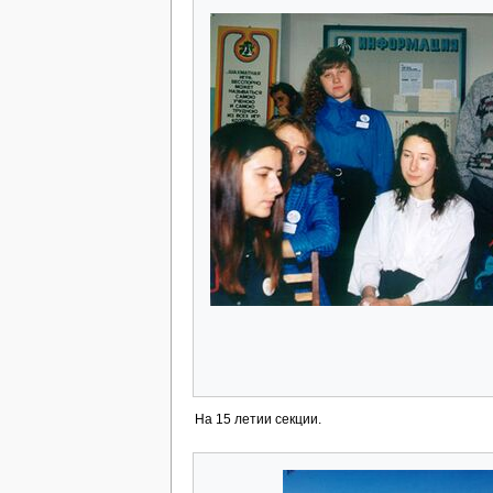
На 15 летии секции.