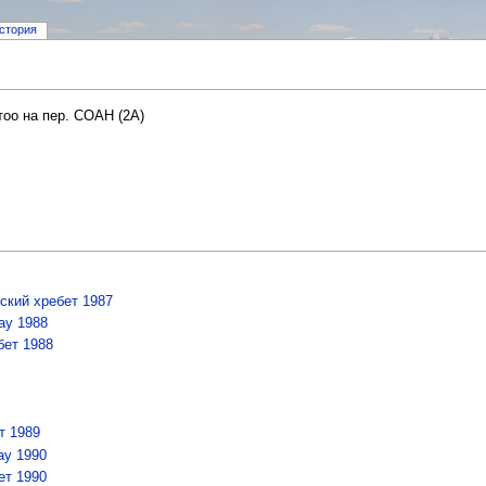
стория
тоо на пер. СОАН (2А)
ский хребет 1987
ау 1988
бет 1988
т 1989
ау 1990
ет 1990