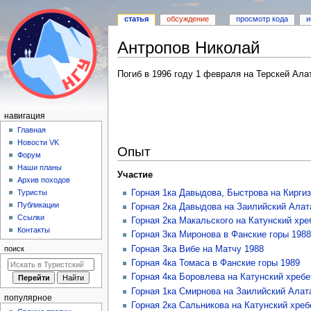
статья
обсуждение
просмотр кода
и
Антропов Николай
Перейти
Перейти
Погиб в 1996 году 1 февраля на Терскей Ала
к
к
навигации
поиску
Н
навигация
а
Главная
Новости VK
в
Опыт
Форум
и
Наши планы
Участие
г
Архив походов
а
Горная 1ка Давыдова, Быстрова на Киргиз
Туристы
Публикации
Горная 2ка Давыдова на Заилийский Алат
ц
Ссылки
Горная 2ка Макальского на Катунский хре
и
Контакты
Горная 3ка Миронова в Фанские горы 1988
я
Горная 3ка Вибе на Матчу 1988
поиск
Горная 4ка Томаса в Фанские горы 1989
Горная 4ка Боровлева на Катунский хребе
Горная 1ка Смирнова на Заилийский Алат
популярное
Горная 2ка Сальникова на Катунский хреб