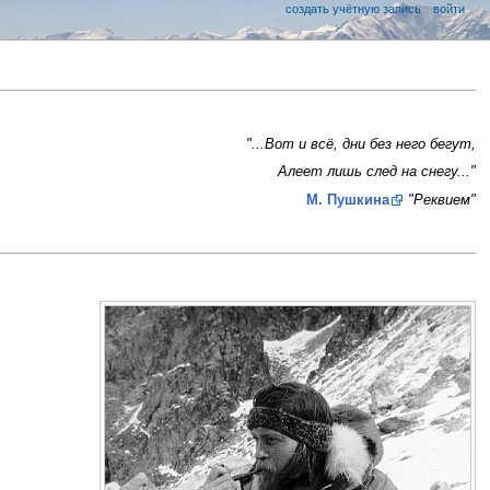
создать учётную запись
войти
"...Вот и всё, дни без него бегут,
Алеет лишь след на снегу..."
М. Пушкина
"Реквием"