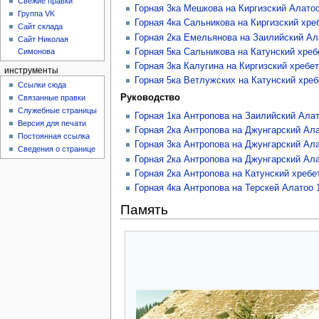
Свежие правки
Горная 3ка Мешкова на Киргизский Алато
Группа VK
Горная 4ка Сальникова на Киргизский хре
Сайт склада
Горная 2ка Емельянова на Заилийский Ал
Сайт Николая
Горная 5ка Сальникова на Катунский хреб
Симонова
Горная 3ка Калугина на Киргизский хребет
инструменты
Горная 5ка Ветлужских на Катунский хреб
Ссылки сюда
Руководство
Связанные правки
Служебные страницы
Горная 1ка Антропова на Заилийский Ала
Версия для печати
Горная 2ка Антропова на Джунгарский Ал
Постоянная ссылка
Горная 3ка Антропова на Джунгарский Ал
Сведения о странице
Горная 2ка Антропова на Джунгарский Ал
Горная 2ка Антропова на Катунский хребе
Горная 4ка Антропова на Терскей Алатоо 
Память