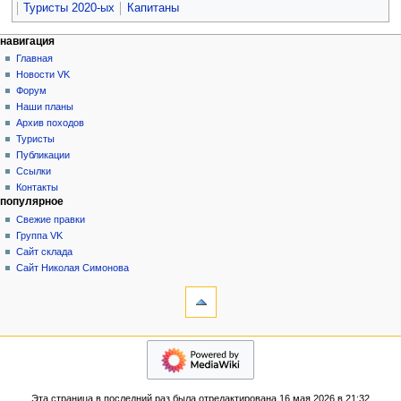
Туристы 2020-ых
Капитаны
Н
действия на странице
персональные инструменты
навигация
статья
создать
Главная
а
учётную
обсуждение
Новости VK
в
запись
читать
Форум
и
войти
просмотр
Наши планы
г
кода
Архив походов
история
а
Туристы
Публикации
ц
Ссылки
и
Контакты
я
популярное
Свежие правки
Группа VK
Сайт склада
Сайт Николая Симонова
инструменты
Ссылки
сюда
Связанные
навигация
правки
Главная
Служебные
Новости
страницы
VK
Версия
Эта страница в последний раз была отредактирована 16 мая 2026 в 21:32.
Форум