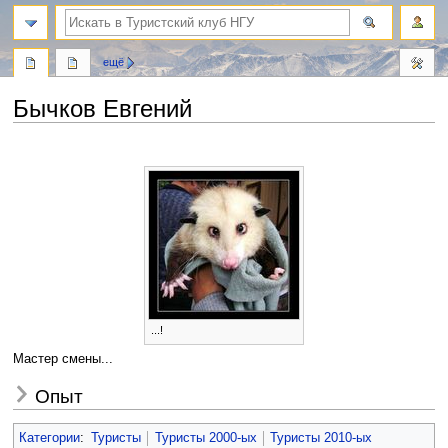
поиск
ещё
Бычков Евгений
Перейти
Перейти
к
к
навигации
поиску
...!
Мастер смены...
Опыт
Категории
:
Туристы
Туристы 2000-ых
Туристы 2010-ых