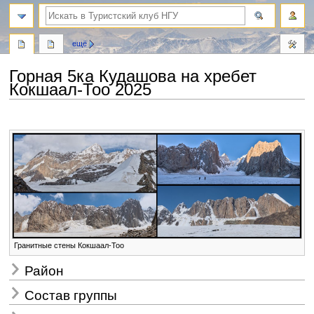
поиск
ещё
Горная 5ка Кудашова на хребет
Кокшаал-Тоо 2025
Перейти
Перейти
к
к
навигации
поиску
Гранитные стены Кокшаал-Тоо
Район
Состав группы