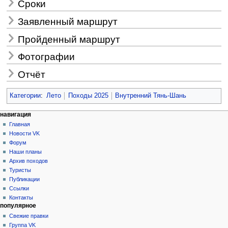
Сроки
Заявленный маршрут
Пройденный маршрут
Фотографии
Отчёт
Категории
:
Лето
Походы 2025
Внутренний Тянь-Шань
Н
действия на странице
персональные инструменты
навигация
статья
создать
Главная
а
учётную
обсуждение
Новости VK
в
запись
читать
Форум
и
войти
просмотр
Наши планы
г
кода
Архив походов
история
а
Туристы
Публикации
ц
Ссылки
и
Контакты
я
популярное
Свежие правки
Группа VK