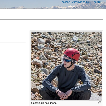
создать учётную запись
войти
Серёжа на Кокшаале.