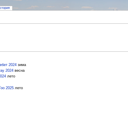
стория
ебет 2024
зима
тау 2024
весна
2024
лето
Тоо 2025
лето