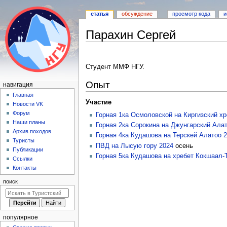
статья
обсуждение
просмотр кода
и
Парахин Сергей
Перейти
Перейти
к
к
Студент ММФ НГУ.
навигации
поиску
Опыт
Н
навигация
а
Главная
Участие
Новости VK
в
Форум
Горная 1ка Осмоловской на Киргизский хр
и
Наши планы
Горная 2ка Сорокина на Джунгарский Ала
г
Архив походов
Горная 4ка Кудашова на Терскей Алатоо 
а
Туристы
ПВД на Лысую гору 2024
осень
Публикации
ц
Горная 5ка Кудашова на хребет Кокшаал-
Ссылки
и
Контакты
я
поиск
популярное