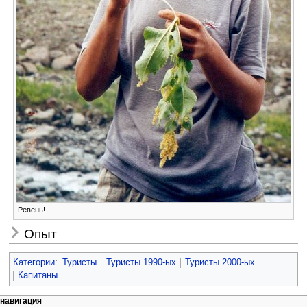
Ревень!
Опыт
Категории
:
Туристы
Туристы 1990-ых
Туристы 2000-ых
Капитаны
Н
действия на странице
персональные инструменты
навигация