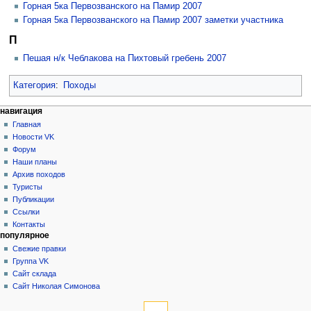
Горная 5ка Первозванского на Памир 2007
Горная 5ка Первозванского на Памир 2007 заметки участника
П
Пешая н/к Чеблакова на Пихтовый гребень 2007
Категория
:
Походы
Н
действия на странице
персональные инструменты
навигация
категория
создать
Главная
а
учётную
обсуждение
Новости VK
в
запись
читать
Форум
и
войти
просмотр
Наши планы
г
кода
Архив походов
история
а
Туристы
Публикации
ц
Ссылки
и
Контакты
я
популярное
Свежие правки
Группа VK
Сайт склада
Сайт Николая Симонова
инструменты
Ссылки