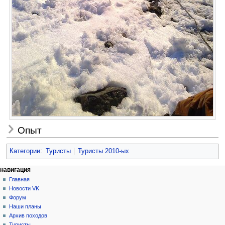
Опыт
Категории
:
Туристы
Туристы 2010-ых
Н
действия на странице
персональные инструменты
навигация
статья
создать
Главная
а
учётную
обсуждение
Новости VK
в
запись
читать
Форум
и
войти
просмотр
Наши планы
г
кода
Архив походов
история
Туристы