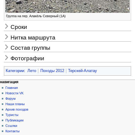
Группа на пер. Алакёль Северный (1А)
Сроки
Нитка маршрута
Состав группы
Фотографии
Категории
:
Лето
Походы 2012
Терскей-Алатау
Н
действия на странице
персональные инструменты
навигация
статья
создать
Главная
а
учётную
обсуждение
Новости VK
в
запись
читать
Форум
и
войти
просмотр
Наши планы
г
кода
Архив походов
история
а
Туристы
Публикации
ц
Ссылки
и
Контакты