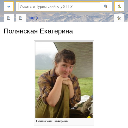
поиск
ещё
Полянская Екатерина
Перейти
Перейти
к
к
навигации
поиску
Полянская Екатерина