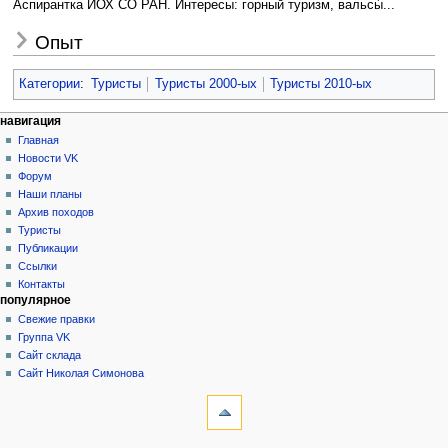
Аспирантка ИОХ СО РАН. Интересы: горный туризм, вальсы́...
Опыт
Категории
:
Туристы
Туристы 2000-ых
Туристы 2010-ых
Н
действия на странице
персональные инструменты
навигация
статья
создать
Главная
а
учётную
обсуждение
Новости VK
в
запись
читать
Форум
и
войти
просмотр
Наши планы
г
кода
Архив походов
история
а
Туристы
Публикации
ц
Ссылки
и
Контакты
я
популярное
Свежие правки
Группа VK
Сайт склада
Сайт Николая Симонова
инструменты
Ссылки
сюда
Связанные