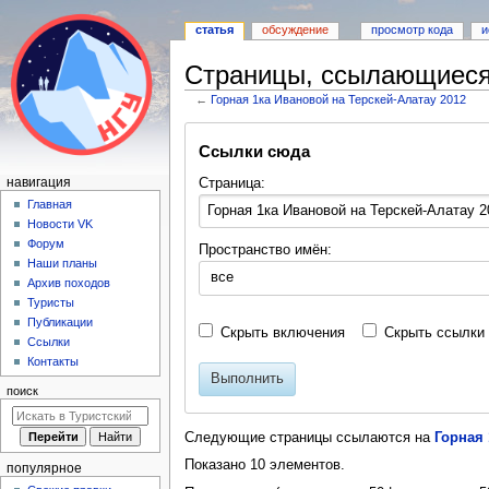
статья
обсуждение
просмотр кода
и
Страницы, ссылающиеся 
←
Горная 1ка Ивановой на Терскей-Алатау 2012
Перейти
Перейти
Ссылки сюда
к
к
навигации
поиску
Н
Страница:
навигация
а
Главная
Новости VK
в
Форум
Пространство имён:
и
Наши планы
все
г
Архив походов
а
Туристы
Публикации
ц
Скрыть включения
Скрыть ссылки
Ссылки
и
Контакты
я
Выполнить
поиск
Следующие страницы ссылаются на
Горная 
Показано 10 элементов.
популярное