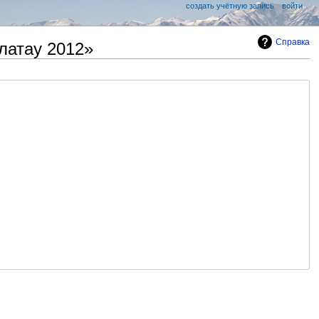
создать учётную запись
войти
Справка
латау 2012»