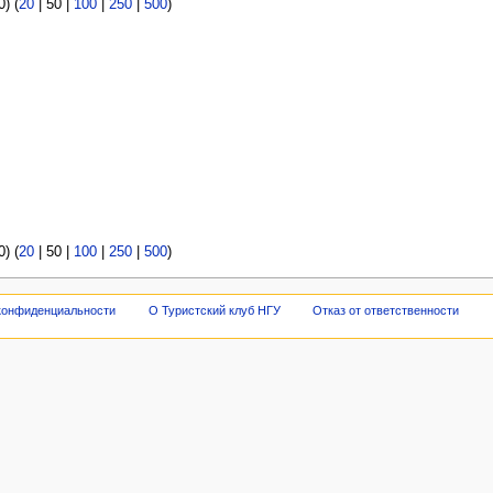
0
) (
20
|
50
|
100
|
250
|
500
)
0
) (
20
|
50
|
100
|
250
|
500
)
конфиденциальности
О Туристский клуб НГУ
Отказ от ответственности