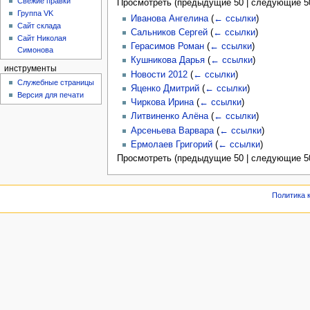
Свежие правки
Просмотреть (
предыдущие 50
|
следующие 5
Группа VK
Иванова Ангелина
(
← ссылки
)
Сайт склада
Сальников Сергей
(
← ссылки
)
Сайт Николая
Герасимов Роман
(
← ссылки
)
Симонова
Кушникова Дарья
(
← ссылки
)
инструменты
Новости 2012
(
← ссылки
)
Служебные страницы
Яценко Дмитрий
(
← ссылки
)
Версия для печати
Чиркова Ирина
(
← ссылки
)
Литвиненко Алёна
(
← ссылки
)
Арсеньева Варвара
(
← ссылки
)
Ермолаев Григорий
(
← ссылки
)
Просмотреть (
предыдущие 50
|
следующие 5
Политика 