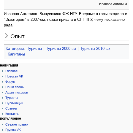
Иванова Ангелина
Иванова Ангелина. Выпускница ФЖ НГУ. Впервые в горы сходила с
"Экватором" в 2007-ом, позже пришла в СГТ НГУ, чему несказанно
рада!
Опыт
Категории
:
Туристы
Туристы 2000-ых
Туристы 2010-ых
Капитаны
Н
действия на странице
персональные инструменты
навигация
статья
создать
Главная
а
учётную
обсуждение
Новости VK
в
запись
читать
Форум
и
войти
просмотр
Наши планы
г
кода
Архив походов
история
а
Туристы
Публикации
ц
Ссылки
и
Контакты
я
популярное
Свежие правки
Группа VK