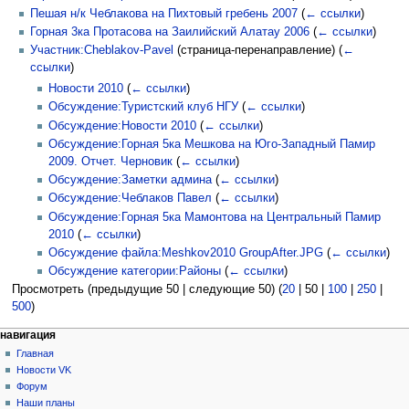
Пешая н/к Чеблакова на Пихтовый гребень 2007
(
← ссылки
)
Горная 3ка Протасова на Заилийский Алатау 2006
(
← ссылки
)
Участник:Cheblakov-Pavel
(страница-перенаправление)
(
←
ссылки
)
Новости 2010
(
← ссылки
)
Обсуждение:Туристский клуб НГУ
(
← ссылки
)
Обсуждение:Новости 2010
(
← ссылки
)
Обсуждение:Горная 5ка Мешкова на Юго-Западный Памир
2009. Отчет. Черновик
(
← ссылки
)
Обсуждение:Заметки админа
(
← ссылки
)
Обсуждение:Чеблаков Павел
(
← ссылки
)
Обсуждение:Горная 5ка Мамонтова на Центральный Памир
2010
(
← ссылки
)
Обсуждение файла:Meshkov2010 GroupAfter.JPG
(
← ссылки
)
Обсуждение категории:Районы
(
← ссылки
)
Просмотреть (
предыдущие 50
|
следующие 50
) (
20
|
50
|
100
|
250
|
500
)
Н
действия на странице
персональные инструменты
навигация
статья
создать
Главная
а
учётную
обсуждение
Новости VK
в
запись
читать
Форум
и
войти
просмотр
Наши планы