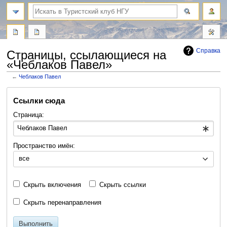
поиск
Справка
Страницы, ссылающиеся на
«Чеблаков Павел»
←
Чеблаков Павел
Перейти
Перейти
Ссылки сюда
к
к
навигации
поиску
Страница:
Пространство имён:
все
Скрыть включения
Скрыть ссылки
Скрыть перенаправления
Выполнить