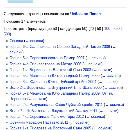
Следующие страницы ссылаются на
Чеблаков Павел
:
Показано 17 элементов.
Просмотреть (
предыдущие 50
|
следующие 50
) (
20
|
50
|
100
|
250
|
500
)
Ссылки
(
← ссылки
)
Горная 6ка Сальникова на Северо-Западный Памир 2008
(
←
ссылки
)
Горная 5ка Первозванского на Памир 2007
(
← ссылки
)
Горная 4ка Сильвестрова на Матчу 2006
(
← ссылки
)
Горная 1ка Борисова на Восточный Саян 2003
(
← ссылки
)
Горная 5ка Мешкова на Юго-Западный Памир 2009
(
← ссылки
)
Горная 3ка Юдина на Южно-Чуйский хребет 2004
(
← ссылки
)
Вело 2ка Веретнова на Внутренний Тянь-Шань 2009
(
← ссылки
)
Горная 5ка Мешкова на Юго-Западный Памир 2009. Отчет.
Черновик
(
← ссылки
)
Горная 2ка Разуваева на Южно-Чуйский хребет 2011
(
← ссылки
)
Вело ?ка Чеблакова на Джунгарский Алатау 2011
(
← ссылки
)
Горная 4ка Сорокина в Фанские горы 2012
(
← ссылки
)
Осенний марафон Наставко 2011
(
← ссылки
)
Горная 1ка Писарева на Восточный Саян 2005
(
← ссылки
)